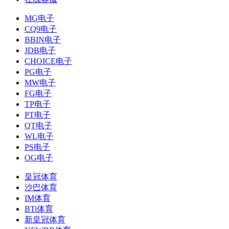
MG电子
CQ9电子
BBIN电子
JDB电子
CHOICE电子
PG电子
MW电子
FG电子
TP电子
PT电子
QT电子
WL电子
PS电子
OG电子
皇冠体育
沙巴体育
IM体育
BTi体育
新皇冠体育