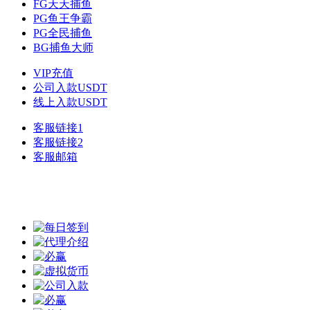
FG天天捕鱼
PG鱼王争霸
PG全民捕鱼
BG捕鱼大师
VIP充值
公司入款USDT
线上入款USDT
客服链接1
客服链接2
客服邮箱