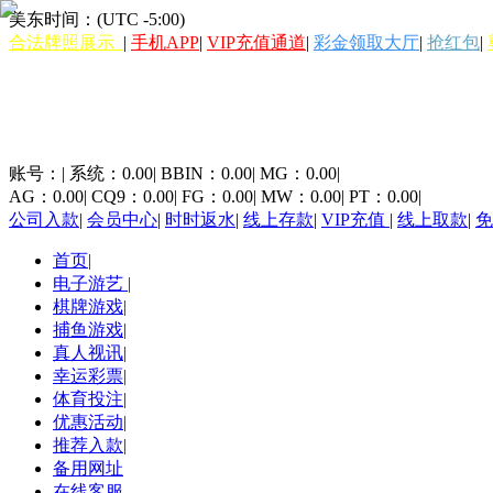
美东时间：
(UTC -5:00)
合法牌照展示
|
手机APP
|
VIP充值通道
|
彩金领取大厅
|
抢红包
|
账号：
|
系统：
0.00
|
BBIN：
0.00
|
MG：
0.00
|
AG：
0.00
|
CQ9：
0.00
|
FG：
0.00
|
MW：
0.00
|
PT：
0.00
|
公司入款
|
会员中心
|
时时返水
|
线上存款
|
VIP充值
|
线上取款
|
免
首页
|
电子游艺
|
棋牌游戏
|
捕鱼游戏
|
真人视讯
|
幸运彩票
|
体育投注
|
优惠活动
|
推荐入款
|
备用网址
在线客服